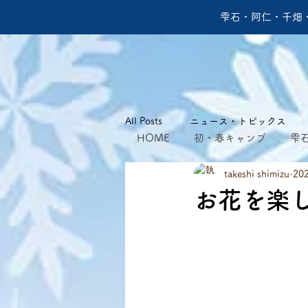
雫石・阿仁・千畑
All Posts
ニュース・トピックス
HOME
初・春キャンプ
雫
takeshi shimizu
20
お花を楽