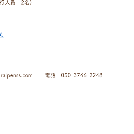
催行人員　2名)
ら
ralpenss.com 　　電話　050-3746-2248