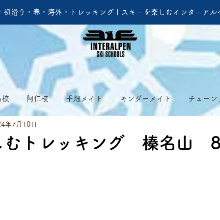
・初滑り・春・海外・トレッキング | スキーを楽しむインターアル
石校
阿仁校
千畑メイト
キンダーメイト
チューン
24年7月10日
しむトレッキング 榛名山 8