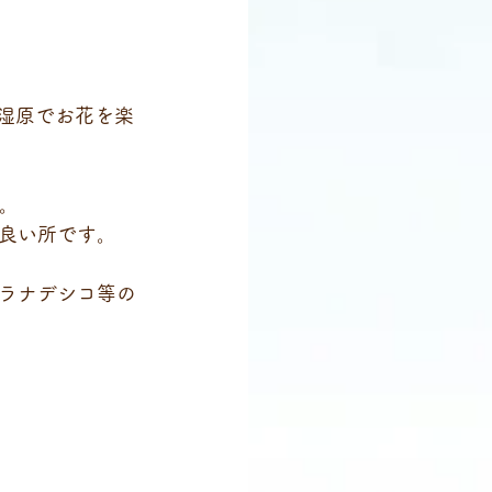
の湿原でお花を楽
る。
良い所です。
ラナデシコ等の