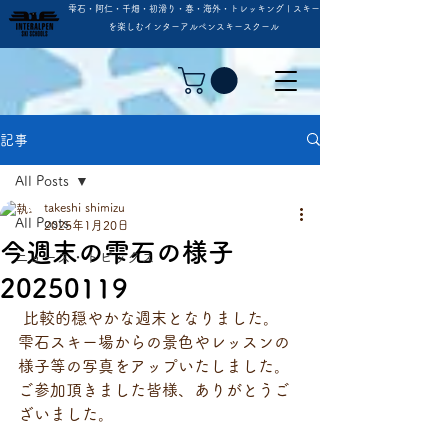
雫石・阿仁・千畑・初滑り・春・海外・トレッキング | スキー
を楽しむインターアルペンスキースクール
記事
All Posts
takeshi shimizu
All Posts
2025年1月20日
今週末の雫石の様子
ニュース・トピックス
20250119
 比較的穏やかな週末となりました。
雫石スキー場からの景色やレッスンの
様子等の写真をアップいたしました。
ご参加頂きました皆様、ありがとうご
ざいました。