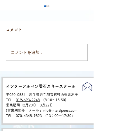
コメント
コメントを追加…
木曽御嶽山トレッキング
【キャンセルに
(8月8日〜9日）参加者募
募集のお知らせ
集
のフラワーハイ
―― 玉原湿原
インターアルペン雫石スキースクール
〒020-0584 岩手県岩手郡雫石町西根栗木平
リ咲く浅草岳の
TEL：
019-693-2248
(8:10〜15:50)
営業期間 12月20日～3月22日
(営業期間外 メール : info@interalpenss.com
TEL
:
070-4345-9823 (13：00〜17:30）