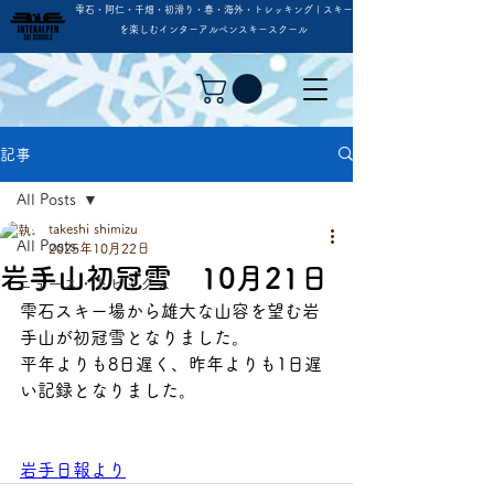
雫石・阿仁・千畑・初滑り・春・海外・トレッキング | スキー
を楽しむインターアルペンスキースクール
記事
All Posts
takeshi shimizu
All Posts
2025年10月22日
岩手山初冠雪 10月21日
ニュース・トピックス
雫石スキー場から雄大な山容を望む岩
手山が初冠雪となりました。
平年よりも8日遅く、昨年よりも1日遅
い記録となりました。
岩手日報より