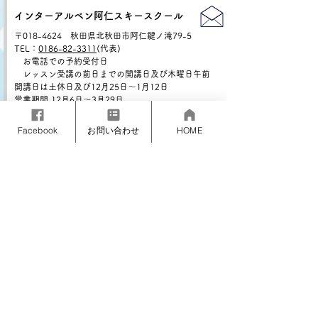
インターアルペン阿仁スキースクール
〒018-4624 秋田県北秋田市阿仁鍵ノ滝79-5
TEL：
0186-82-3311
(代表)
お電話での予約受付日
レッスン受講の前日までの開講日及び木曜日午前
開講日は土休日及び12月25日〜1月12日
営業期間 12月6日～3月29日
(営業期間外 メール : info@interalpenss.com
TEL
:
070-4345-9823 (
13：00〜17:30）
Facebook
お問い合わせ
HOME
インターアルペン千畑メイト
たざわ湖スキー場、雫石スキー場等で開催
TEL：
019-693-2248
(雫石校)／
070-4345-9823
営業期間 12月20日～3月29日(レッスンは事前予約制)
インターアルペン万座スノースクール
〒377-1528 群馬県吾妻郡嬬恋村干俣2401
TEL：
0279-97-3830
営業期間 12月20日～3月22日
ホームページは
こちら