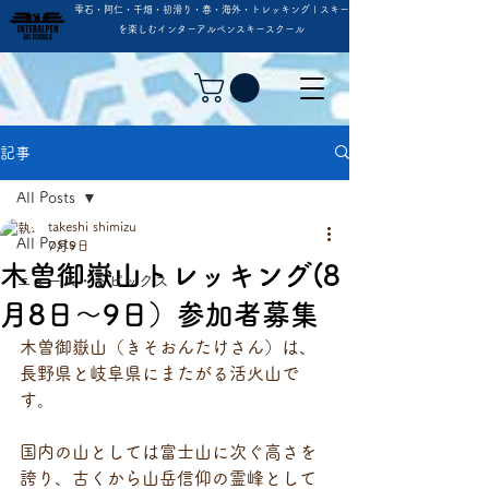
雫石・阿仁・千畑・初滑り・春・海外・トレッキング | スキー
を楽しむインターアルペンスキースクール
記事
All Posts
takeshi shimizu
All Posts
7月9日
木曽御嶽山トレッキング(8
ニュース・トピックス
月8日〜9日）参加者募集
木曽御嶽山（きそおんたけさん）は、
長野県と岐阜県にまたがる活火山で
す。
国内の山としては富士山に次ぐ高さを
誇り、古くから山岳信仰の霊峰として