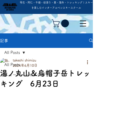
雫石・阿仁・千畑・初滑り・春・海外・トレッキング | スキー
を楽しむインターアルペンスキースクール
記事
All Posts
takeshi shimizu
All Posts
2024年6月10日
湯ノ丸山＆烏帽子岳トレッ
ニュース・トピックス
キング 6月23日