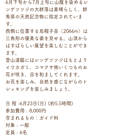
6月下旬から7月上旬に山腹を染めるレ
ンゲツツジの大群落は素晴らしく、群
馬県の天然記念物に指定されていま
す。
西側に位置する烏帽子岳（2066m）は
三角形の優美な姿を見せる。山頂から
はすばらしい展望を楽しむことができ
ます。
登山道脇にはレンゲツツジはもとより
イワカガミ、コマクサ他いくつものお
花が咲き、目を和ましてくれます。
お花を楽しみ、自然を感じながらのト
レッキングを楽しみましょう。
日 程 :6月23日(日) (約5.5時間)
参加費用 : 8,000円
含まれるもの：ガイド料
対象 : 一般　
定員 : 6名　 