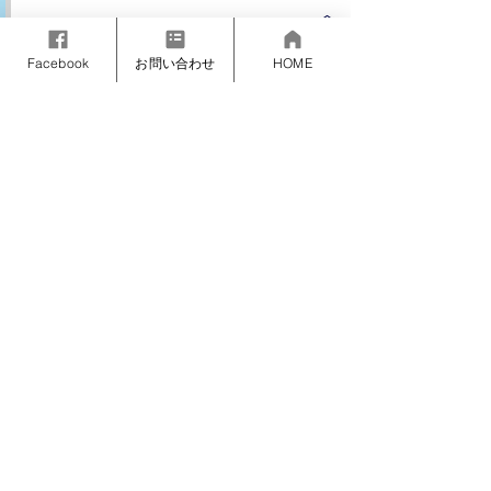
―― 玉原湿原
インターアルペン雫石スキースクール
Facebook
お問い合わせ
HOME
〒020-0584 岩手県岩手郡雫石町西根栗木平
リ咲く浅草岳の
TEL：
019-693-2248
(8:10〜15:50)
営業期間 12月20日～3月22日
(営業期間外 メール : info@interalpenss.com
TEL
:
070-4345-9823 (13：00〜17:30）
インターアルペン阿仁スキースクール
〒018-4624 秋田県北秋田市阿仁鍵ノ滝79-5
TEL：
0186-82-3311
(代表)
お電話での予約受付日
レッスン受講の前日までの開講日及び木曜日午前
開講日は土休日及び12月25日〜1月12日
営業期間 12月6日～3月29日
(営業期間外 メール : info@interalpenss.com
TEL
:
070-4345-9823 (
13：00〜17:30）
インターアルペン千畑メイト
たざわ湖スキー場、雫石スキー場等で開催