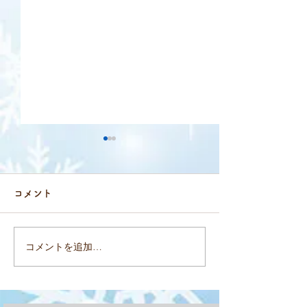
コメント
コメントを追加…
木曽御嶽山トレッキング
【キャンセルに
(8月8日〜9日）参加者募
募集のお知らせ
集
のフラワーハイ