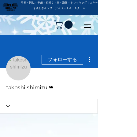
雫石・阿仁・千畑・初滑り・春・海外・トレッキング | スキー
を楽しむインターアルペンスキースクール
その他
フォローする
管理者
takeshi shimizu