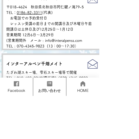
〒018-4624 秋田県北秋田市阿仁鍵ノ滝79-5
TEL：
0186-82-3311
(代表)
お電話での予約受付日
レッスン受講の前日までの開講日及び木曜日午前
開講日は土休日及び12月25日〜1月12日
営業期間 12月6日～3月29日
(営業期間外 メール : info@interalpenss.com
TEL
:
070-4345-9823 (
13：00〜17:30）
インターアルペン千畑メイト
たざわ湖スキー場、雫石スキー場等で開催
TEL：
019-693-2248
(雫石校)／
070-4345-9823
営業期間 12月20日～3月29日(レッスンは事前予約制)
Facebook
お問い合わせ
HOME
インターアルペン万座スノースクール
〒377-1528 群馬県吾妻郡嬬恋村干俣2401
TEL：
0279-97-3830
営業期間 12月20日～3月22日
ホームページは
こちら