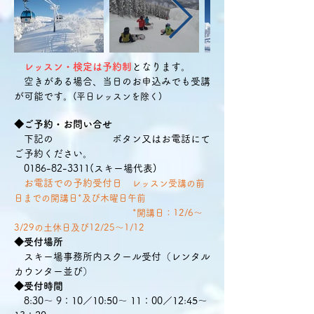
レッスン・検定は予約制
となります。
空きがある場合、当日のお申込みでも受講
が可能です。
(平日レッスンを除く)
◆ご予約・お問い合せ
下記の ボタン又はお電話にて
ご予約ください。
0186-82-3311
(スキー場代表)
お電話での予約受付日
レッスン受講の前
日までの開講日
*及び木曜日午前
*開講日：
12/6〜
3/29の土休日及び12/25〜1/12
◆受付場所
スキー場事務所内スクール受付（レンタル
カウンター並び）
◆受付時間
8:30～ 9：10／10:50～ 11：00／12:45～