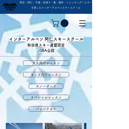
雫石・阿仁・千畑・初滑り・春・海外・トレッキング | スキー
を楽しむインターアルペンスキースクール
インターアルペン 阿仁スキースクール
秋田県スキー連盟認定
JSBA公認
大人向けレッスン
キッズ向けレッスン
スノーボード
スペシャルレッスン
バッジテスト