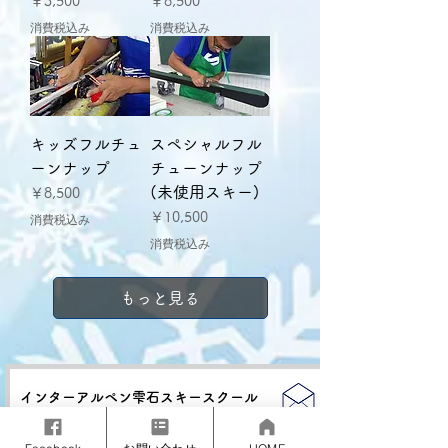
￥3,500
￥8,500
消費税込み
消費税込み
キッズフルチュ
スペシャルフル
ーンナップ
チューンナップ
(未使用スキー)
価格
￥8,500
価格
￥10,500
消費税込み
消費税込み
もっと見る
インターアルペン雫石スキースクール
〒020-0584 岩手県岩手郡雫石町西根栗木平
TEL：
019-693-2248
(8:10〜15:50)