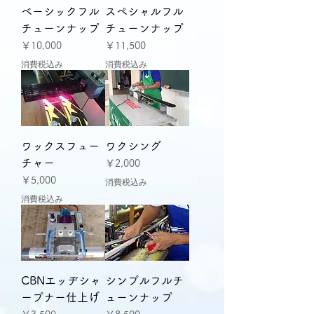
ベーシックフル
スペシャルフル
チューンナップ
チューンナップ
価格
価格
￥10,000
￥11,500
消費税込み
消費税込み
ワックスフュー
ワクシング
チャー
価格
￥2,000
価格
￥5,000
消費税込み
消費税込み
CBNエッヂシャ
シンプルフルチ
ープナー仕上げ
ューンナップ
価格
価格