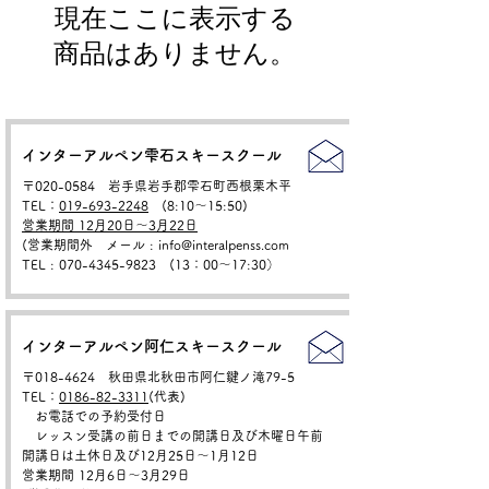
現在ここに表示する
商品はありません。
インターアルペン雫石スキースクール
〒020-0584 岩手県岩手郡雫石町西根栗木平
TEL：
019-693-2248
(8:10〜15:50)
営業期間 12月20日～3月22日
(営業期間外 メール : info@interalpenss.com
TEL
:
070-4345-9823 (13：00〜17:30）
インターアルペン阿仁スキースクール
〒018-4624 秋田県北秋田市阿仁鍵ノ滝79-5
TEL：
0186-82-3311
(代表)
お電話での予約受付日
レッスン受講の前日までの開講日及び木曜日午前
開講日は土休日及び12月25日〜1月12日
営業期間 12月6日～3月29日