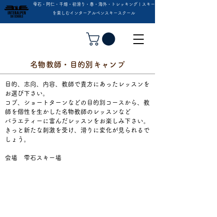
雫石・阿仁・千畑・初滑り・春・海外・トレッキング | スキー
を楽しむインターアルペンスキースクール
名物教師・目的別キャンプ
目的、志向、内容、教師で貴方にあったレッスンを
お選び下さい。
​コブ、ショートターンなどの目的別コースから、教
師を個性を生かした名物教師のレッスンなど
バラエティーに富んだレッスンをお楽しみ下さい。
きっと新たな刺激を受け、滑りに変化が見られるで
しょう。
​会場 雫石スキー場