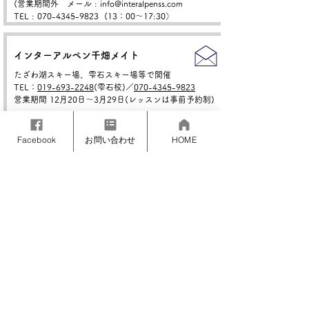
(営業期間外 メール : info@interalpenss.com
TEL
:
070-4345-9823 (
13：00〜17:30）
インターアルペン千畑メイト
たざわ湖スキー場、雫石スキー場等で開催
TEL：
019-693-2248
(雫石校)／
070-4345-9823
営業期間 12月20日～3月29日(レッスンは事前予約制)
Facebook
お問い合わせ
HOME
インターアルペン万座スノースクール
〒377-1528 群馬県吾妻郡嬬恋村干俣2401
TEL：
0279-97-3830
営業期間 12月20日～3月22日
ホームページは
こちら
インターアルペンアライスノースクール
〒944-0062 新潟県妙高市両善寺1966 ロッテアラ
イリゾート アウトドアショップ内
TEL：
0255-75-1113
営業期間 12月13日～5月10日