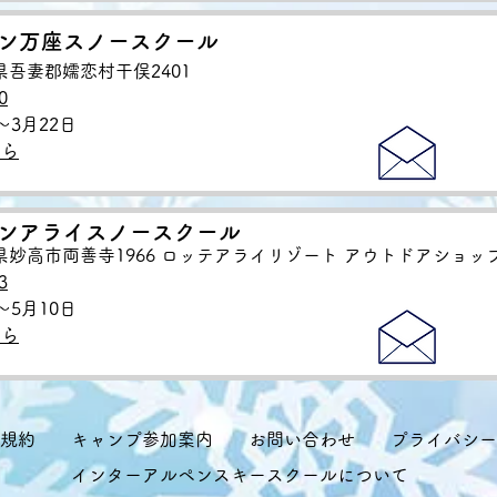
ン万座スノースクール
馬県吾妻郡嬬恋村干俣2401
0
～3月22日
ちら
ンアライスノースクール
新潟県妙高市両善寺1966 ロッテアライリゾート アウトドアショッ
3
～5月10日
ちら
規約
キャンプ参加案内
お問い合わせ
プライバシー
インターアルペンスキースクールについて