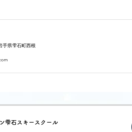
4 岩手県雫石町西根
.com
ン雫石スキースクール