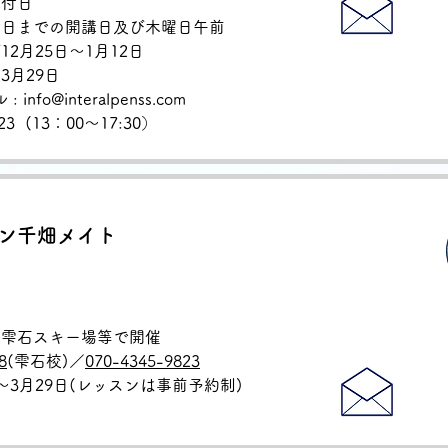
受付日
日までの開講日及び木曜日午前
2月25日〜1月12日
3月29日
nfo@interalpenss.com
23 (
13：00〜17:30）
ン千畑メイト
、雫石スキー場等で開催
8
(雫石校)／
070-4345-9823
日～3月29日(レッスンは事前予約制)