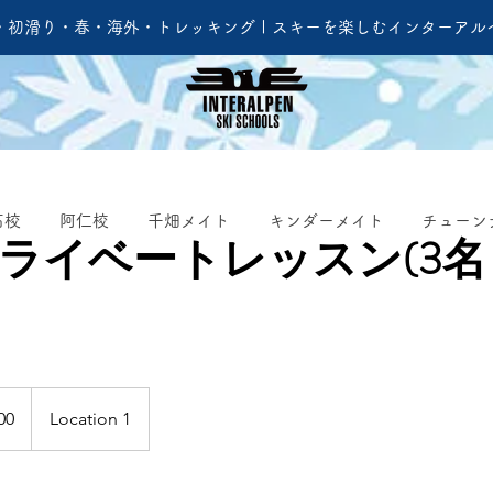
・初滑り・春・海外・トレッキング | スキーを楽しむインターアル
石校
阿仁校
千畑メイト
キンダーメイト
チューン
プライベートレッスン(3
00
Location 1