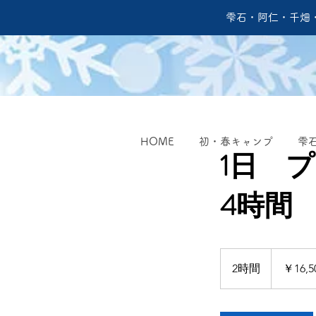
雫石・阿仁・千畑
HOME
初・春キャンプ
雫
1日 
4時間
16,500
円
2時間
2
￥16,5
時
間