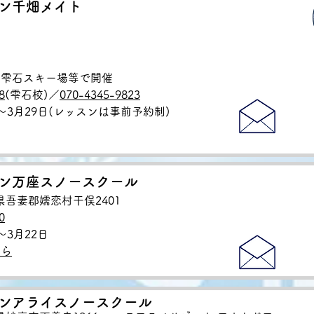
ン千畑メイト
、雫石スキー場等で開催
8
(雫石校)／
070-4345-9823
日～3月29日(レッスンは事前予約制)
ン万座スノースクール
馬県吾妻郡嬬恋村干俣2401
0
～3月22日
ちら
ンアライスノースクール