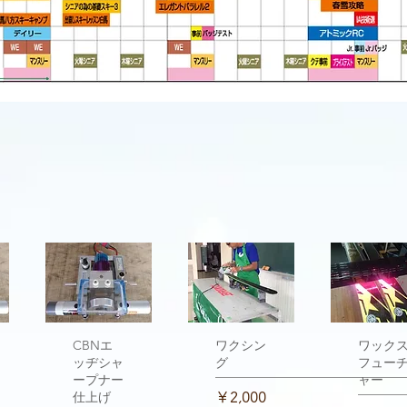
ー
クイックビュー
CBNエ
クイックビュー
ワクシン
クイックビ
ワック
ッヂシャ
グ
フュー
ープナー
ャー
価格
仕上げ
￥2,000