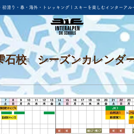
・初滑り・春・海外・トレッキング | スキーを楽しむインターアル
雫石校 シーズンカレンダ
石校
阿仁校
千畑メイト
キンダーメイト
チューン