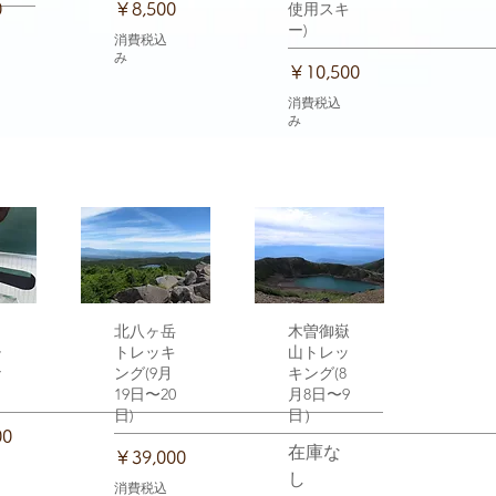
価格
使用スキ
0
￥8,500
ー)
消費税込
み
価格
￥10,500
消費税込
み
ュー
ャ
クイックビュー
北八ヶ岳
クイックビュー
木曽御嶽
チ
トレッキ
山トレッ
ナ
ング(9月
キング(8
19日〜20
月8日〜9
日)
日）
00
在庫な
価格
￥39,000
し
消費税込