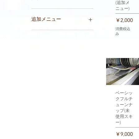
(追加メ
ニュー)
￥2,000
￥39,000
追加メニュー
価格
￥2,000
消費税込
CBNエッジシャープナー仕
み
上げ
ワックスフューチャー
ワックスフューチャー＋
CBNエッジシャープナー仕上げ
保管料
追加無し
送料九州
送料北海道
クイックビュ
ベーシッ
送料四国
クフルチ
送料東北
ューンナ
送料沖縄
ップ(未
使用スキ
送料関東信越
ー)
送料関西中部
価格
￥9,000