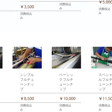
価格
￥5,00
消費税込
価格
￥3,500
み
消費税込
み
消費税込
み
ー
クイックビュー
シンプル
クイックビュー
ベーシッ
クイックビ
スペシ
フルチュ
クフルチ
ルフル
ーンナッ
ューンナ
ューン
プ
ップ
ップ
価格
価格
価格
￥8,500
￥10,000
￥11,5
消費税込
消費税込
消費税込
み
み
み