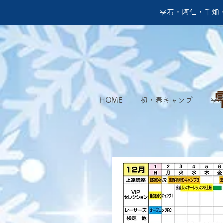
雫石・阿仁・千畑
HOME
初・春キャンプ
雫